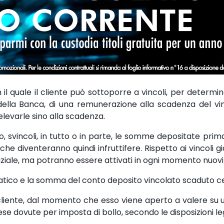
 il quale il cliente può sottoporre a vincoli, per determ
della Banca, di una remunerazione alla scadenza del vin
evarle sino alla scadenza.
sto, svincoli, in tutto o in parte, le somme depositate pr
he diventeranno quindi infruttifere. Rispetto ai vincoli gi
niziale, ma potranno essere attivati in ogni momento nuovi 
atico e la somma del conto deposito vincolato scaduto ces
l cliente, dal momento che esso viene aperto a valere su 
e dovute per imposta di bollo, secondo le disposizioni le