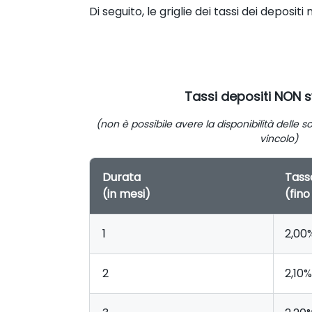
Di seguito, le griglie dei tassi dei depositi 
Tassi depositi NON sv
(non è possibile avere la disponibilità dell
vincolo)
Durata
Tass
(in mesi)
(fino
1
2,00
2
2,10%