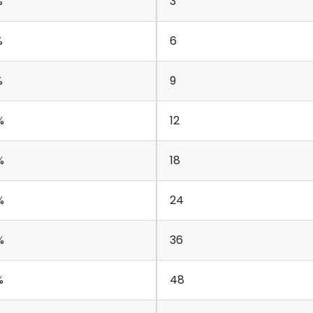
%
3
%
6
%
9
%
12
%
18
%
24
%
36
%
48