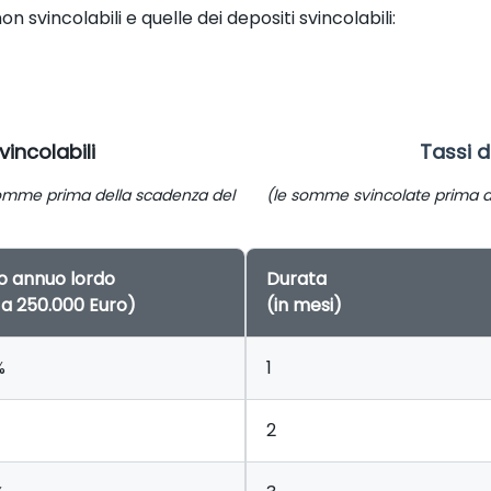
non svincolabili e quelle dei depositi svincolabili:
incolabili
Tassi d
e somme prima della scadenza del
(le somme svincolate prima d
o annuo lordo
Durata
 a 250.000 Euro)
(in mesi)
%
1
2