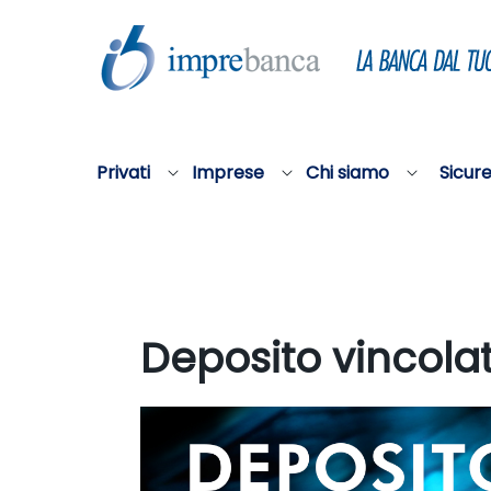
Skip to Main Content
Privati
Imprese
Chi siamo
Sicur
Deposito vincola