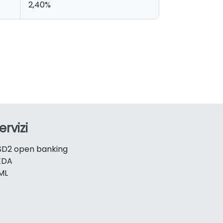
2,40%
ervizi
SD2 open banking
EDA
ML