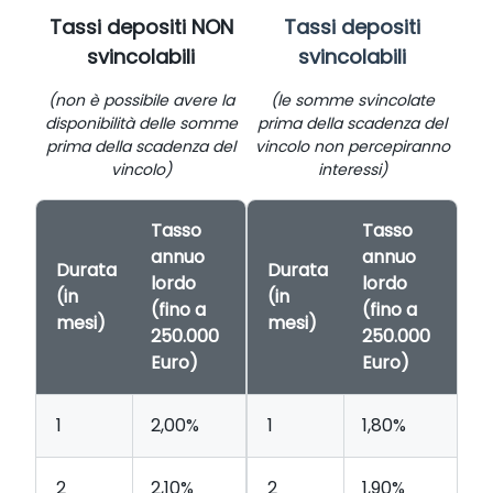
Tassi depositi NON
Tassi depositi
svincolabili
svincolabili
(non è possibile avere la
(le somme svincolate
disponibilità delle somme
prima della scadenza del
prima della scadenza del
vincolo non percepiranno
vincolo)
interessi)
Tasso
Tasso
annuo
annuo
Durata
Durata
lordo
lordo
(in
(in
(fino a
(fino a
mesi)
mesi)
250.000
250.000
Euro)
Euro)
1
2,00%
1
1,80%
2
2,10%
2
1,90%